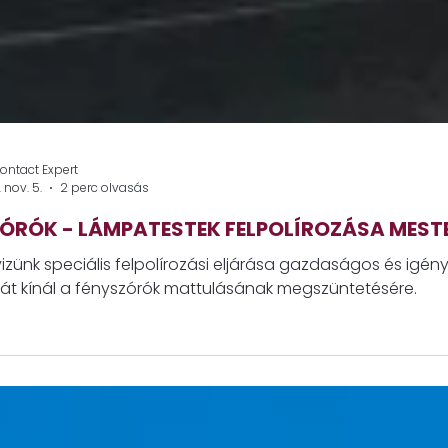
ontact Expert
 nov. 5.
2 perc olvasás
ÓRÓK - LÁMPATESTEK FELPOLÍROZÁSA MES
izünk speciális felpolírozási eljárása gazdaságos és igén
vát kínál a fényszórók mattulásának megszüntetésére.