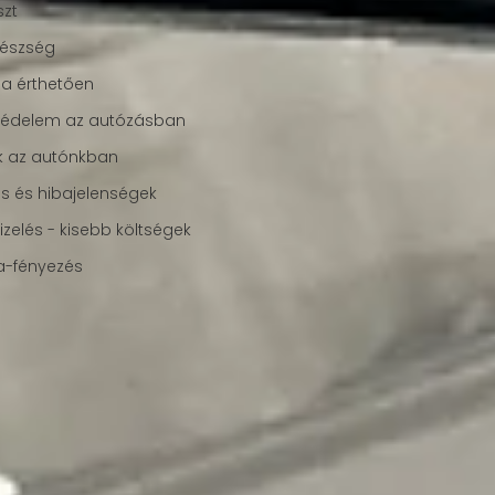
zt
gészség
a érthetően
védelem az autózásban
k az autónkban
s és hibajelenségek
izelés - kisebb költségek
a-fényezés