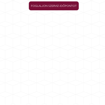
FOGLALJON SZERVIZ-IDŐPONTOT