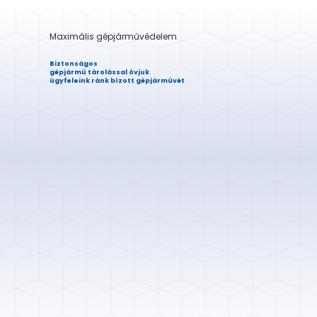
Maximális gépjárművédelem
Biztonságos
gépjármű tárolással óvjuk
ügyfeleink ránk bízott gépjárművét