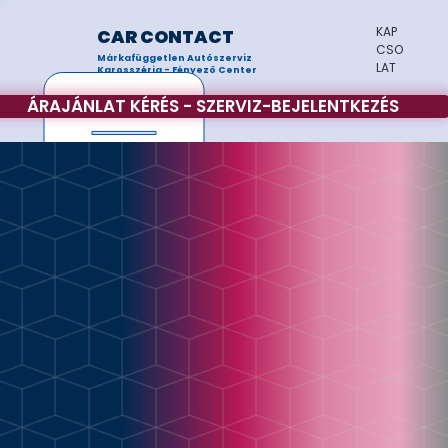
KAP
CAR CONTACT
CSO
Márkafüggetlen Autószerviz
LAT
Karosszéria - Fényező Center
ÁRAJÁNLAT KÉRÉS - SZERVIZ-BEJELENTKEZÉS