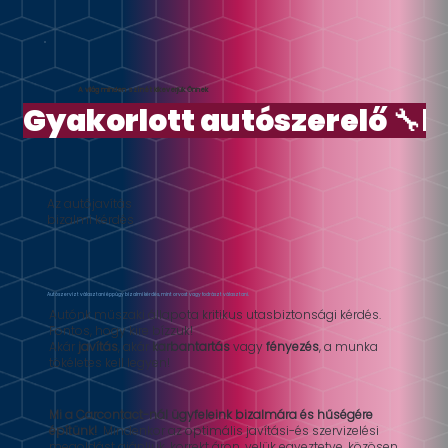
A világ minden színét kikeverjük Önnek
Gyakorlott autószerelő 🔧k
Az autójavítás
bizalmi kérdés
Autószervizt választani éppúgy bizalmi kérdés, mint orvost vagy fodrászt választani.
Autónk műszaki állapota kritikus utasbiztonsági kérdés.
Fontos, hogy kire bízzuk!
Akár
javítás
, akár
karbantartás
vagy
fényezés
, a munka
tökéletes kell legyen!
Mi a Carcontact-nál ügyfeleink bizalmára és hűségére
építünk!
Mindenkor az optimális javítási-és szervizelési
megoldást ajánljuk, korrekt áron, velük egyeztetve, közösen