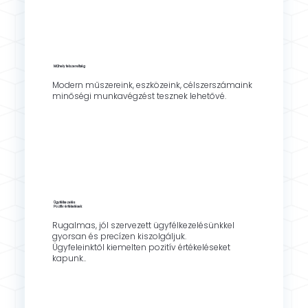
Műhely felszereltség
Modern műszereink, eszközeink, célszerszámaink
minőségi munkavégzést tesznek lehetővé.
Ügyfélkezelés
Pozitív értékelések
Rugalmas, jól szervezett ügyfélkezelésünkkel
gyorsan és precízen kiszolgáljuk.
Ügyfeleinktől kiemelten pozitív értékeléseket
kapunk..