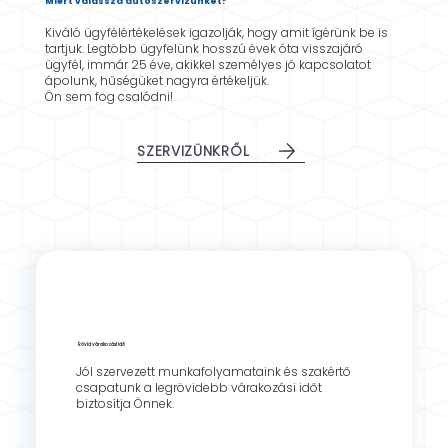
Miért válassza autószervizünket?
Kiváló ügyfélértékelések igazolják, hogy amit ígérünk be is
tartjuk. Legtöbb ügyfelünk hosszú évek óta visszajáró
ügyfél, immár 25 éve, akikkel személyes jó kapcsolatot
ápolunk, hűségüket nagyra értékeljük.
Ön sem fog csalódni!
SZERVIZÜNKRŐL
Rövid várakozási idő
Jól szervezett munkafolyamataink és szakértő
csapatunk a legrövidebb várakozási időt
biztosítja Önnek.