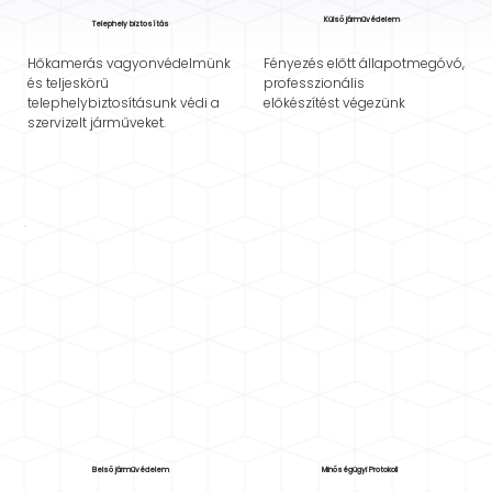
Külső járművédelem
Telephely biztosítás
Fényezés előtt állapotmegóvó,
Hőkamerás vagyonvédelmünk
professzionális
és teljeskörű
előkészítést végezünk
telephelybiztosításunk védi a
szervizelt járműveket.
Belső járművédelem
Minőségügyi Protokoll