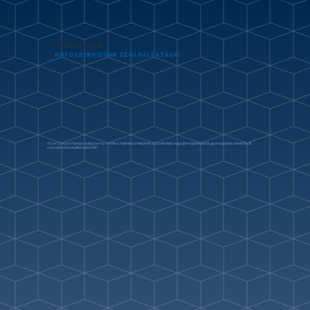
Üzletágaink
AUTÓSZERVIZÜNK SZOLGÁLTATÁSAI
A Car Contact Pomáz autószerviz modern, teljeskörű telephely biztosítással, nagy járműparkolóval, gyors ügyintézéssel és 21.
századi színvonallal várja Önt!