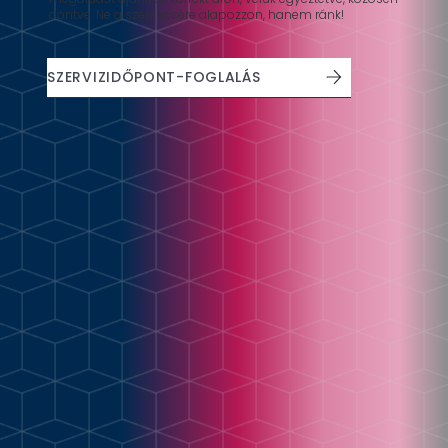
döntve. Ne a szerencsére alapozzon, hanem ránk!
SZERVIZIDŐPONT-FOGLALÁS