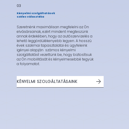
03
Kényelmi szolgáltatások
széles választéka
Szeretnénk maximálisan megfelelni az Ön
elvásársainak, ezért mindent megteszünk
annak érdekében, hogy az autószervizelés a
lehető leggördülékenyebb legyen. A hosszú
évek szakmai tapasztalatai és ügyfeleink
igényei alapján számos kényelmi
szolgáltatást vezettünk be, hogy biztosítsuk
az Ön mobilitását és kényelmesebbé tegyük
a folyamatot.
KÉNYELMI SZOLGÁLTATÁSAINK