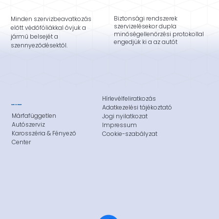
Biztonsági rendszerek
Minden szervizbeavatkozás
szervizelésekor dupla
előtt védőfóliákkal óvjuk a
minőségellenőrzési protokollal
jármű belsejét a
engedjük ki a az autót
szennyeződésektől.
Hírlevélfeliratkozás
Adatkezelési tájékoztató
CAR CONTACT
Márfafüggetlen
Jogi nyilatkozat
Autószerviz
Impressum
Karosszéria & Fényező
Cookie-szabályzat
Center