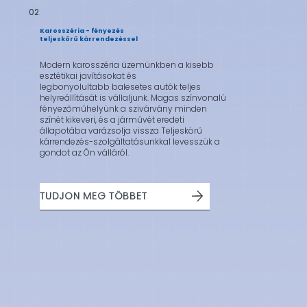
02
Karosszéria - fényezés
teljeskörű kárrendezéssel
Modern karosszéria üzemünkben a kisebb
esztétikai javításokat és
legbonyolultabb balesetes autók teljes
helyreállítását is vállaljunk. Magas színvonalú
fényezőműhelyünk a szivárvány minden
színét kikeveri, és a járművét eredeti
állapotába varázsolja vissza Teljeskörű
kárrendezés-szolgáltatásunkkal levesszük a
gondot az Ön válláról.
TUDJON MEG TÖBBET