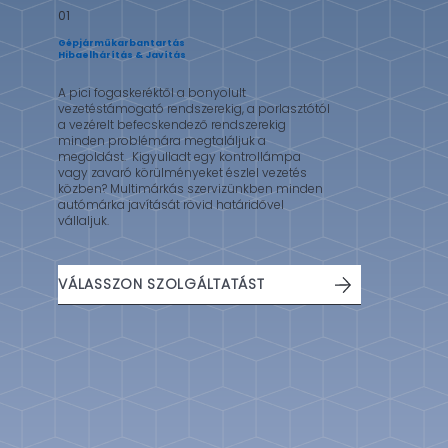
01
Gépjárműkarbantartás
Hibaelhárítás & Javítás
A pici fogaskeréktől a bonyolult
vezetéstámogató rendszerekig, a porlasztótól
a vezérelt befecskendező rendszerekig
minden problémára megtaláljuk a
megoldást. Kigyulladt egy kontrollámpa
vagy zavaró körülményeket észlel vezetés
közben? Multimárkás szervizünkben minden
autómárka javítását rövid határidővel
vállaljuk.
VÁLASSZON SZOLGÁLTATÁST