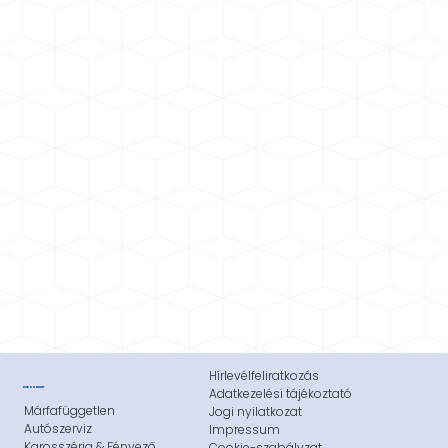
Stop & Start rendszerek
Sárvédő fényezés
Vezérlés
Vizpumpa-csere
Hírlevélfeliratkozás
CAR CONTACT