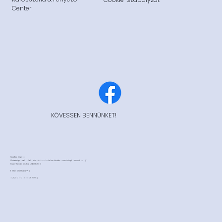
Adatkezelési tájékoztató
Márfafüggetlen
Jogi nyilatkozat
Autószerviz
Impressum
Karosszéria & Fényező
Cookie-szabályzat
Center
KÖVESSEN BENNÜNKET!
HexaBee Digital:
Webdesign - weboldal optimalizálás - tartalom készítés - marketingkommunikáció //
Sipos-Tamás Krisztna +36308415713
Editor:
Wix Studio™
//
© 2023 Car Contact Kft. 2023 //