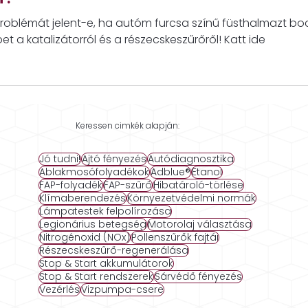
ÜLÖNBSÉG A KATALIZÁTOR ÉS A RÉSZECSKES
T?
roblémát jelent-e, ha autóm furcsa színű füsthalmazt boc
t a katalizátorról és a részecskeszűrőről! Katt ide
Keressen cimkék alapján:
Jó tudni!
Ajtó fényezés
Autódiagnosztika
Ablakmosófolyadékok
Adblue®
Etanol
FAP-folyadék
FAP-szűrő
Hibatároló-törlése
Klímaberendezés
Környezetvédelmi normák
Lámpatestek felpolírozása
Legionárius betegség
Motorolaj választása
Nitrogénoxid (NOx)
Pollenszűrők fajtái
Részecskeszűrő-regenerálása
Stop & Start akkumulátorok