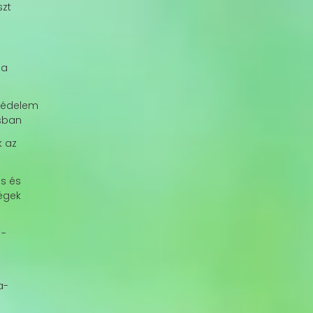
zt
ia
védelem
sban
 az
n
s és
égek
 -
a-